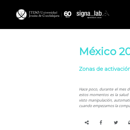
México 20
Zonas de activación
Hace poco, durante el mes de
estos momentos es la salud 
visto manipulación, automat
cuando empezamos la compañ