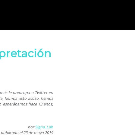
rpretación
 más le preocupa a Twitter en
ca, hemos visto acoso, hemos
no esperábamos hace 13 años,
por
Signa_Lab
publicado el
23 de mayo 2019