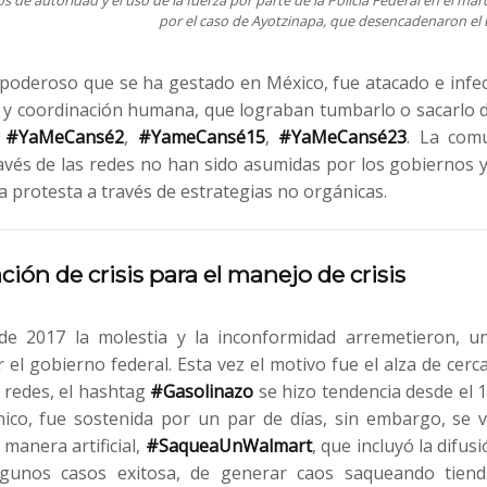
por el caso de Ayotzinapa, que desencadenaron el
 poderoso que se ha gestado en México, fue atacado e infe
y coordinación humana, que lograban tumbarlo o sacarlo de 
n
#YaMeCansé2
,
#YameCansé15
,
#YaMeCansé23
. La comu
través de las redes no han sido asumidas por los gobiernos 
a protesta a través de estrategias no orgánicas.
ción de crisis para el manejo de crisis
de 2017 la molestia y la inconformidad arremetieron, u
el gobierno federal. Esta vez el motivo fue el alza de cerc
n redes, el hashtag
#Gasolinazo
se hizo tendencia desde el 1
nico, fue sostenida por un par de días, sin embargo, se 
 manera artificial,
#SaqueaUnWalmart
, que incluyó la difu
lgunos casos exitosa, de generar caos saqueando tiend