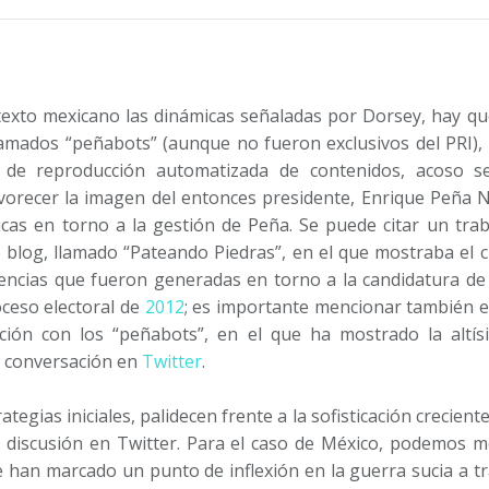
exto mexicano las dinámicas señaladas por Dorsey, hay qu
amados “peñabots” (aunque no fueron exclusivos del PRI),
de reproducción automatizada de contenidos, acoso sel
orecer la imagen del entonces presidente, Enrique Peña N
ticas en torno a la gestión de Peña. Se puede citar un tra
o blog, llamado “Pateando Piedras”, en el que mostraba el 
encias que fueron generadas en torno a la candidatura de
oceso electoral de
2012
; es importante mencionar también e
ación con los “peñabots”, en el que ha mostrado la altís
a conversación en
Twitter
.
tegias iniciales, palidecen frente a la sofisticación crecient
a discusión en Twitter. Para el caso de México, podemos 
 han marcado un punto de inflexión en la guerra sucia a tr