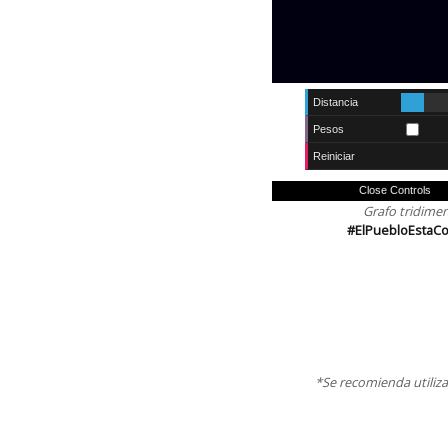
Distancia
Pesos
Reiniciar
Close Controls
Grafo tridime
#ElPuebloEsta
*Se recomienda utiliza