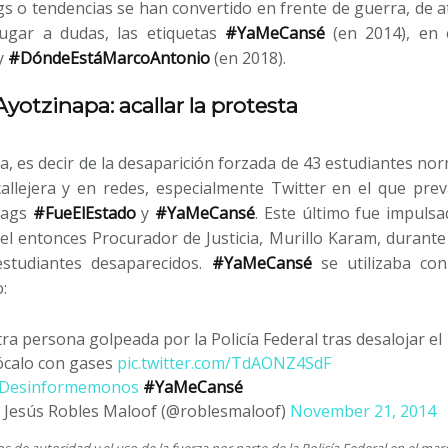
s o tendencias se han convertido en frente de guerra, de at
lugar a dudas, las etiquetas
#YaMeCansé
(en 2014), en 
y
#DóndeEstáMarcoAntonio
(en 2018).
otzinapa: acallar la protesta
a, es decir de la desaparición forzada de 43 estudiantes no
allejera y en redes, especialmente Twitter en el que prev
tags
#FueElEstado
y
#YaMeCansé
. Este último fue impuls
el entonces Procurador de Justicia, Murillo Karam, durant
estudiantes desaparecidos.
#YaMeCansé
se utilizaba con 
:
ra persona golpeada por la Policía Federal tras desalojar el
ócalo con gases
pic.twitter.com/TdAONZ4SdF
Desinformemonos
#YaMeCansé
 Jesús Robles Maloof (@roblesmaloof)
November 21, 2014
e autoridad y el uso de la fuerza por parte de la Policía Federal en el marc