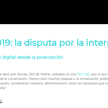
19: la disputa por la inte
 digital desde la polarización
 abril, Jack Dorsey, CEO de Twitter, señalaba en una
TED Talk
, que lo que
de la conversación: “hemos visto muchos ataques a la conversación públi
ización, coordinación humana, desinformación. Estas son dinámicas que 
ía”.