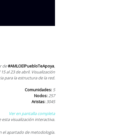
or de
#AMLOElPuebloTeApoya
,
 15 al 23 de abril. Visualización
 para la estructura de la red.
Comunidades:
5
Nodos:
257
Aristas:
3045
Ver en pantalla completa
sta visualización interactiva.
 en el apartado de metodología.