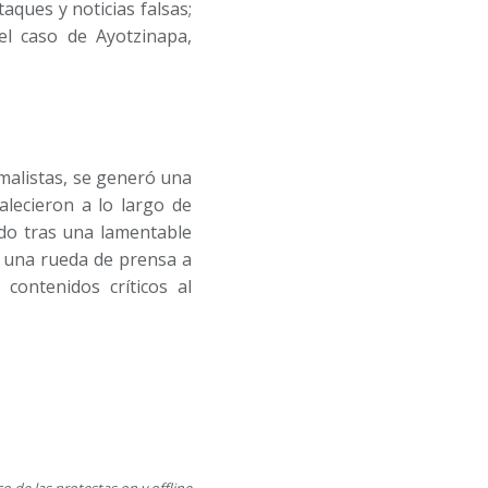
aques y noticias falsas;
el caso de Ayotzinapa,
rmalistas, se generó una
alecieron a lo largo de
ado tras una lamentable
e una rueda de prensa a
contenidos críticos al
o de las protestas on y offline