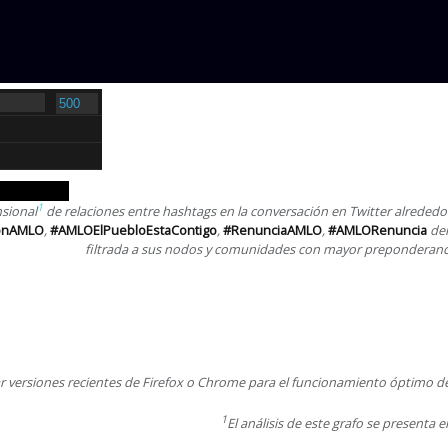
1
nsional
de relaciones entre hashtags en la conversación en Twitter alreded
ConAMLO
,
#AMLOElPuebloEstaContigo
,
#RenunciaAMLO
,
#AMLORenuncia
del
filtrada a sus nodos y comunidades con mayor preponderancia
r versiones recientes de Firefox o Chrome para el funcionamiento óptimo de e
1
El análisis de este grafo se presenta