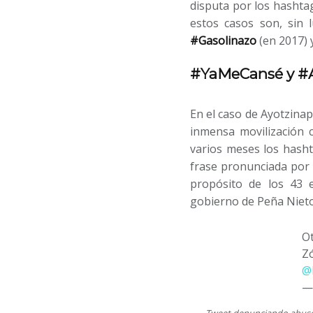
disputa por los hashtag
estos casos son, sin 
#Gasolinazo
(en 2017) 
#YaMeCansé y #Ay
En el caso de Ayotzinap
inmensa movilización c
varios meses los hash
frase pronunciada por 
propósito de los 43 
gobierno de Peña Nieto
Ot
Z
@
—
Tweet denunciando abusos d